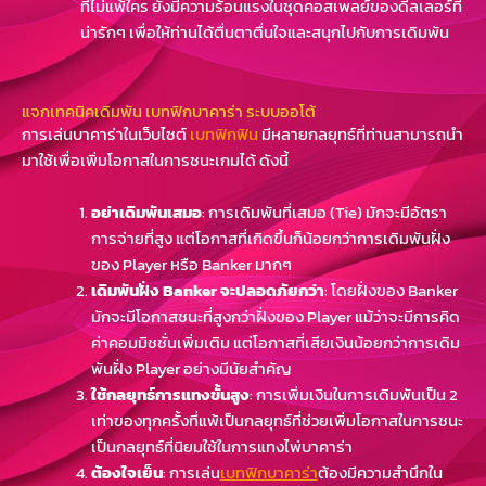
ที่ไม่แพ้ใคร ยังมีความร้อนแรงในชุดคอสเพลย์ของดีลเลอร์ที่
น่ารักๆ เพื่อให้ท่านได้ตื่นตาตื่นใจและสนุกไปกับการเดิมพัน
แจกเทคนิคเดิมพัน เบทฟิกบาคาร่า ระบบออโต้
การเล่นบาคาร่าในเว็บไซต์
เบทฟิกฟิน
มีหลายกลยุทธ์ที่ท่านสามารถนำ
มาใช้เพื่อเพิ่มโอกาสในการชนะเกมได้ ดังนี้
อย่าเดิมพันเสมอ
: การเดิมพันที่เสมอ (Tie) มักจะมีอัตรา
การจ่ายที่สูง แต่โอกาสที่เกิดขึ้นก็น้อยกว่าการเดิมพันฝั่ง
ของ Player หรือ Banker มากๆ
เดิมพันฝั่ง Banker จะปลอดภัยกว่า
: โดยฝั่งของ Banker
มักจะมีโอกาสชนะที่สูงกว่าฝั่งของ Player แม้ว่าจะมีการคิด
ค่าคอมมิชชั่นเพิ่มเติม แต่โอกาสที่เสียเงินน้อยกว่าการเดิม
พันฝั่ง Player อย่างมีนัยสำคัญ
ใช้กลยุทธ์การแทงขั้นสูง
: การเพิ่มเงินในการเดิมพันเป็น 2
เท่าของทุกครั้งที่แพ้เป็นกลยุทธ์ที่ช่วยเพิ่มโอกาสในการชนะ
เป็นกลยุทธ์ที่นิยมใช้ในการแทงไพ่บาคาร่า
ต้องใจเย็น
: การเล่น
เบทฟิกบาคาร่า
ต้องมีความสำนึกใน