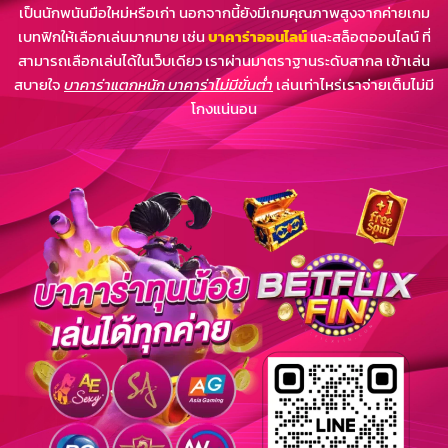
เป็นนักพนันมือใหม่หรือเก่า นอกจากนี้ยังมีเกมคุณภาพสูงจากค่ายเกม
เบทฟิกให้เลือกเล่นมากมาย เช่น
บาคาร่าออนไลน์
และสล็อตออนไลน์ ที่
สามารถเลือกเล่นได้ในเว็บเดียว เราผ่านมาตราฐานระดับสากล เข้าเล่น
สบายใจ
บาคาร่าแตกหนัก บาคาร่าไม่มีขั่นต่ำ
เล่นเท่าไหร่เราจ่ายเต็มไม่มี
โกงแน่นอน