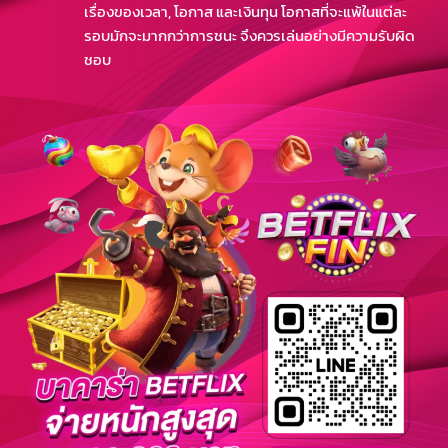
เรื่องของเวลา, โอกาส และเงินทุน โอกาสที่จะแพ้ในแต่ละ
รอบมักจะมากกว่าการชนะ จึงควรเล่นอย่างมีความรับผิด
ชอบ