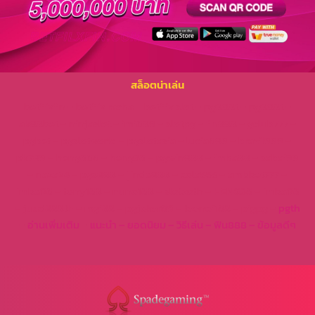
สล็อตน่าเล่น
betflixfin
–
betflix racha
–
betflix slot
–
pg888t
–
pg888t
–
ak88bet
–
ninjaslot
–
imi689
–
slotpg
–
fin888
–
gclub777
–
pgbet
–
pgslotworld
–
pgslotasia
–
lucia689
–
brazil999
–
pk789
–
heng666
–
heng36
–
pgwin888
–
imba88
–
sabai99
–
naza24
–
pgs888
–
jinda888
–
cola555
–
ambbet777
–
imba96
–
tony168
–
nuno168
–
slotxoth
–
HENG36
–
imba96
–
juad888th
–
mgi88
–
pgjoker69
–
teenoi168
–
pigpg
–
pgth
–
อ่านเพิ่มเติม
–
แนะนำ
–
ยอดนิยม
–
วิธีเล่น
–
ฟิน888
–
ข้อมูลดีๆ