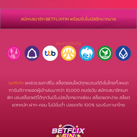
สมัครสมาชิก BETFLIXFIN พร้อมรับโบนัสอีกมากมาย
ช่องทางติดต่อ
betfixfin
แหล่งรวมคาสิโน สล็อตออนไลน์ทุกแบรนด์ดังในไทยทั้งหมด
การันตีจากยอดผู้เข้าเล่นมากว่า 10,000 คนต่อวัน สมัครสมาชิกเบท
ฟิก เล่นสล็อตฟรีได้ทุกวันมีโบนัสเด็ดๆแจกเพียบ สล็อตแตกง่าย สล็อต
แตกหนัก ฝาก-ถอน ไม่มีขั่นต่ำ ปลอดภัย 100% รองรับภาษาไทย