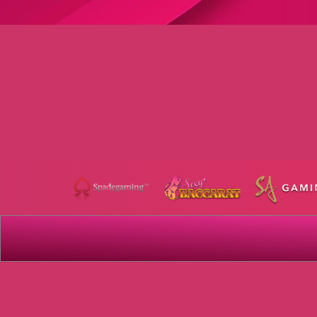
betflixfin
–
betflix racha
–
betflix slot
–
pg88
lucia689
–
brazil999
–
pk789
–
heng666
–
tony168
–
nuno168
–
slotxoth
–
HENG36
–
im