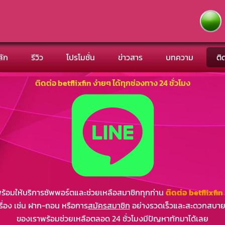
ลัก
รีวิว
โปรโมชั่น
ข่าวสาร
บทความ
ติ
ติดต่อ betflixfin ง่ายๆ ได้ทุกช่องทาง 24 ชั่วโมง
ร้อมให้บริการซัพพอร์ตและช่วยเหลือสมาชิกทุกท่าน
ติดต่อ betflixfin
่อง เช่น ฝาก-ถอน หรือการ
สมัครสมาชิก
อย่างรวดเร็วและสะดวกสบายที
ของเราพร้อมช่วยเหลือตลอด 24 ชั่วโมงมีปัญหาทักมาได้เลย