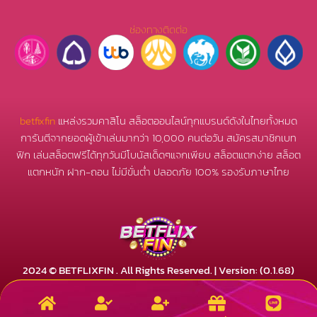
ช่องทางติดต่อ
betfixfin
แหล่งรวมคาสิโน สล็อตออนไลน์ทุกแบรนด์ดังในไทยทั้งหมด
การันตีจากยอดผู้เข้าเล่นมากว่า 10,000 คนต่อวัน สมัครสมาชิกเบท
ฟิก เล่นสล็อตฟรีได้ทุกวันมีโบนัสเด็ดๆแจกเพียบ สล็อตแตกง่าย สล็อต
แตกหนัก ฝาก-ถอน ไม่มีขั่นต่ำ ปลอดภัย 100% รองรับภาษาไทย
2024 © BETFLIXFIN . All Rights Reserved. | Version: (0.1.68)
sitemap